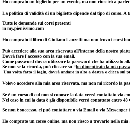
Ho comprato un biglietto per un evento, ma non riuscirò a parteci
La politica di validità di un biglietto dipende dal tipo di corso. A t
Tutte le domande sui corsi presenti
in my.pienissimo.com
Ho comprato il libro di Giuliano Lanzetti ma non trovo i corsi bo
Può accedere alla sua
area riservata
all’interno della nostra piat
Dovrà fare l’accesso con la sua
email.
Come password
dovrà utilizzare la password che ha utilizzato al
Se non se la ricorda, può cliccare su “
ho dimenticato la mia pass
Una volta fatto il login, dovrà andare in alto a destra e clicca sul p
Volevo accedere alla mia area riservata, ma non mi ricordo la p
Se è un corso di cui
non si conosce la data
verrà contattato via em
Nel caso in cui
la data è già disponibile
verrà contattato entro 48 
Se non è successo
, ci può contattare o via Email o via Messenger t
Ho comprato un corso online, ma non riesco a trovarlo nella mia 