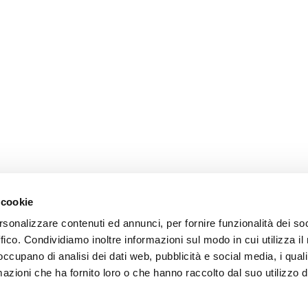
 cookie
rsonalizzare contenuti ed annunci, per fornire funzionalità dei so
ffico. Condividiamo inoltre informazioni sul modo in cui utilizza il 
 occupano di analisi dei dati web, pubblicità e social media, i qual
azioni che ha fornito loro o che hanno raccolto dal suo utilizzo d
Pienissimo srl – Strada Rovereta n. 6 – 47891 Falciano