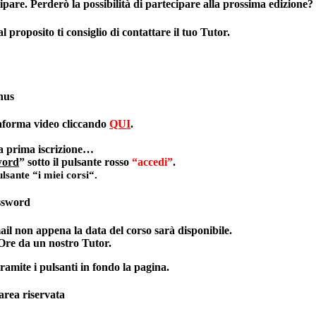
pare. Perderò la possibilità di partecipare alla prossima edizione?
al proposito ti consiglio di contattare il tuo Tutor.
nus
taforma video cliccando
QUI
.
la prima iscrizione…
word
” sotto il pulsante
rosso
“accedi”
.
ulsante “
i miei corsi
“.
assword
ail non appena la data del corso sarà disponibile.
Ore da un nostro Tutor.
ramite i pulsanti in fondo la pagina.
area riservata