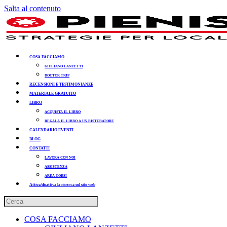
Salta al contenuto
COSA FACCIAMO
GIULIANO LANZETTI
DOCTOR TRIP
RECENSIONI E TESTIMONIANZE
MATERIALE GRATUITO
LIBRO
ACQUISTA IL LIBRO
REGALA IL LIBRO A UN RISTORATORE
CALENDARIO EVENTI
BLOG
CONTATTI
LAVORA CON NOI
ASSISTENZA
AREA CORSI
Attiva/disattiva la ricerca sul sito web
COSA FACCIAMO