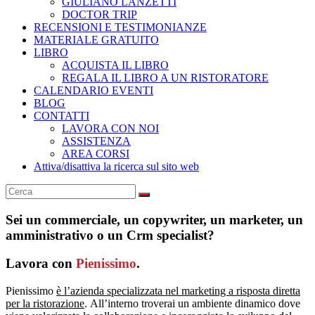
GIULIANO LANZETTI
DOCTOR TRIP
RECENSIONI E TESTIMONIANZE
MATERIALE GRATUITO
LIBRO
ACQUISTA IL LIBRO
REGALA IL LIBRO A UN RISTORATORE
CALENDARIO EVENTI
BLOG
CONTATTI
LAVORA CON NOI
ASSISTENZA
AREA CORSI
Attiva/disattiva la ricerca sul sito web
Sei un commerciale, un copywriter, un marketer, un
amministrativo o un Crm specialist?
Lavora con
Pienissimo
.
Pienissimo
è l’azienda specializzata nel marketing a risposta diretta
per la ristorazione
. All’interno troverai un ambiente dinamico dove