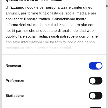
Utilizziamo i cookie per personalizzare contenuti ed
annunci, per fornire funzionalità dei social media e per
I CLIENTI PRIMA DI TUTTO
analizzare il nostro traffico. Condividiamo inoltre
Sì pronto a
incentrarti incessantemente sulla soddisfazione dei
informazioni sul modo in cui utilizza il nostro sito con i
nostri clienti
. Sarà l’unico modo per sostenere il successo di
nostri partner che si occupano di analisi dei dati web,
Pienissimo
pubblicità e social media, i quali potrebbero combinarle
SIamo alla ricerca di
con altre informazioni che ha fornito loro o che hanno
raccolto dal suo utilizzo dei loro servizi.
MARKETING AUTOMATION
Hai dimestichezza con i Software di automation marketing? Hai mai
Selezione
utilizzato Keap (infusionsoft)?
Necessari
del
Vai all'offerta su Linkedin
consenso
FACEBOOK ADS SPECIALIST
Preferenze
Il Business Manager di Facebook è il tuo pane quotidiano? Controlli
ogni giorno le campagne e cerchi sempre di farle perfomare al
meglio?
Statistiche
Vai all'offerta su Linkedin