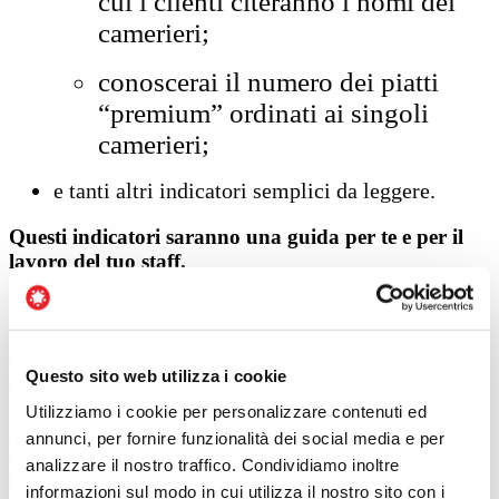
cui i clienti citeranno i nomi dei
camerieri;
conoscerai il numero dei piatti
“premium” ordinati ai singoli
camerieri;
e tanti altri indicatori semplici da leggere.
Questi indicatori saranno una guida per te e per il
lavoro del tuo staff.
Ed ecco che, alla fine del corso Camerieri Venditori, in
loro
riuscirai a vedere i cambiamenti che hai sempre sognato.
Qualcuno sarà più biondo, qualcuno avrà gli occhi azzurri, qualcuno
Questo sito web utilizza i cookie
assomiglierà un po’ di più a Brad Pitt.
Utilizziamo i cookie per personalizzare contenuti ed
Ma soprattutto ti accorgerai che, nel viaggio di ritorno a casa,
il tuo
annunci, per fornire funzionalità dei social media e per
team continuerà a parlare delle novità che ha sentito, dei nuovi
comportamenti che già dall’indomani inizierà a mettere in
analizzare il nostro traffico. Condividiamo inoltre
pratica.
informazioni sul modo in cui utilizza il nostro sito con i