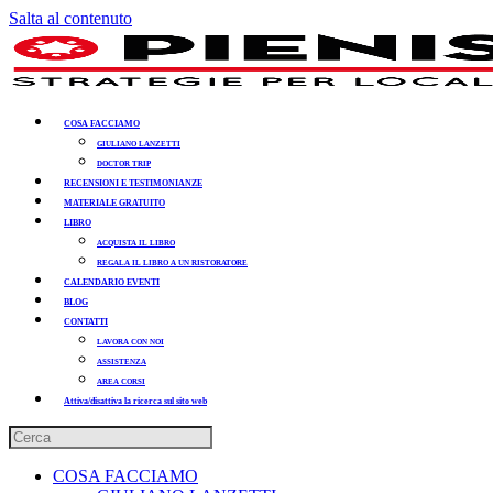
Salta al contenuto
COSA FACCIAMO
GIULIANO LANZETTI
DOCTOR TRIP
RECENSIONI E TESTIMONIANZE
MATERIALE GRATUITO
LIBRO
ACQUISTA IL LIBRO
REGALA IL LIBRO A UN RISTORATORE
CALENDARIO EVENTI
BLOG
CONTATTI
LAVORA CON NOI
ASSISTENZA
AREA CORSI
Attiva/disattiva la ricerca sul sito web
COSA FACCIAMO