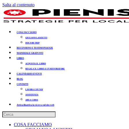
Salta al contenuto
COSA FACCIAMO
GIULIANO LANZETTI
DOCTOR TRIP
RECENSIONI E TESTIMONIANZE
MATERIALE GRATUITO
LIBRO
ACQUISTA IL LIBRO
REGALA IL LIBRO A UN RISTORATORE
CALENDARIO EVENTI
BLOG
CONTATTI
LAVORA CON NOI
ASSISTENZA
AREA CORSI
Attiva/disattiva la ricerca sul sito web
COSA FACCIAMO