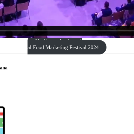
Voglio pre-iscrivermi
al Food Marketing Festival 2024
mana